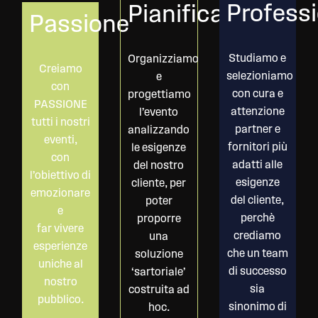
Professi
Pianificazione
Passione
Studiamo e
Organizziamo
Creiamo
selezioniamo
e
con
con cura e
progettiamo
PASSIONE
attenzione
l’evento
tutti i nostri
partner e
analizzando
eventi,
fornitori più
le esigenze
con
adatti alle
del nostro
l’obiettivo di
esigenze
cliente, per
emozionare
del cliente,
poter
e
perchè
proporre
far vivere
crediamo
una
esperienze
che un team
soluzione
uniche al
di successo
‘sartoriale’
nostro
sia
costruita ad
pubblico.
sinonimo di
hoc.